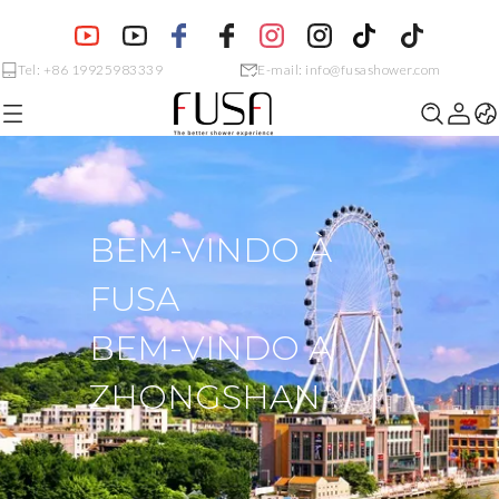
Tel: +86 19925983339
E-mail: info@fusashower.com
BEM-VINDO À
FUSA
BEM-VINDO A
ZHONGSHAN