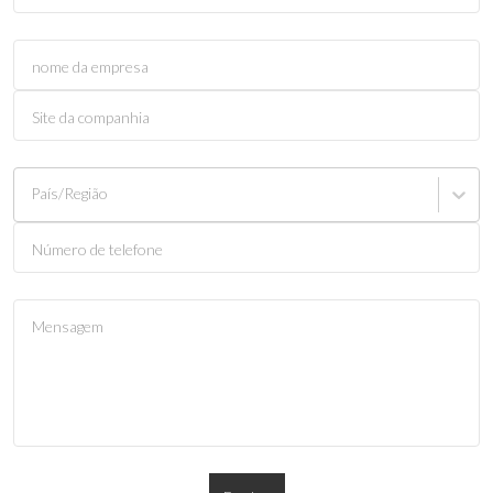
nome da empresa
Site da companhia
País/Região
Número de telefone
Mensagem